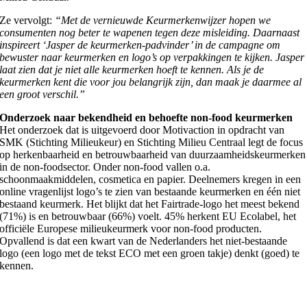
Ze vervolgt:
“Met de vernieuwde Keurmerkenwijzer hopen we
consumenten nog beter te wapenen tegen deze misleiding. Daarnaast
inspireert ‘Jasper de keurmerken-padvinder’ in de campagne om
bewuster naar keurmerken en logo’s op verpakkingen te kijken. Jasper
laat zien dat je niet alle keurmerken hoeft te kennen. Als je de
keurmerken kent die voor jou belangrijk zijn, dan maak je daarmee al
een groot verschil.”
Onderzoek naar bekendheid en behoefte non-food keurmerken
Het onderzoek dat is uitgevoerd door Motivaction in opdracht van
SMK (Stichting Milieukeur) en Stichting Milieu Centraal legt de focus
op herkenbaarheid en betrouwbaarheid van duurzaamheidskeurmerken
in de non-foodsector. Onder non-food vallen o.a.
schoonmaakmiddelen, cosmetica en papier. Deelnemers kregen in een
online vragenlijst logo’s te zien van bestaande keurmerken en één niet
bestaand keurmerk. Het blijkt dat het Fairtrade-logo het meest bekend
(71%) is en betrouwbaar (66%) voelt. 45% herkent EU Ecolabel, het
officiële Europese milieukeurmerk voor non-food producten.
Opvallend is dat een kwart van de Nederlanders het niet-bestaande
logo (een logo met de tekst ECO met een groen takje) denkt (goed) te
kennen.