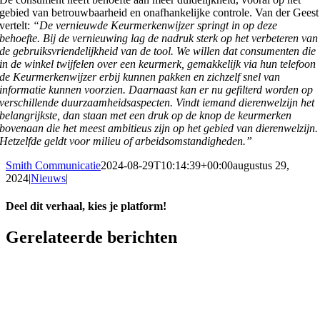
gebied van betrouwbaarheid en onafhankelijke controle. Van der Geest
vertelt:
“De vernieuwde Keurmerkenwijzer springt in op deze
behoefte. Bij de vernieuwing lag de nadruk sterk op het verbeteren van
de gebruiksvriendelijkheid van de tool. We willen dat consumenten die
in de winkel twijfelen over een keurmerk, gemakkelijk via hun telefoon
de Keurmerkenwijzer erbij kunnen pakken en zichzelf snel van
informatie kunnen voorzien. Daarnaast kan er nu gefilterd worden op
verschillende duurzaamheidsaspecten. Vindt iemand dierenwelzijn het
belangrijkste, dan staan met een druk op de knop de keurmerken
bovenaan die het meest ambitieus zijn op het gebied van dierenwelzijn.
Hetzelfde geldt voor milieu of arbeidsomstandigheden.”
Smith Communicatie
2024-08-29T10:14:39+00:00
augustus 29,
2024
|
Nieuws
|
Deel dit verhaal, kies je platform!
Facebook
Twitter
LinkedIn
WhatsApp
Telegram
E-
Gerelateerde berichten
mail