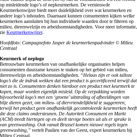
op misleidende logo’s of nepkeurmerken. De vernieuwde
Keurmerkenwijzer biedt meer duidelijkheid over wat keurmerken en
andere logo’s inhouden. Daarnaast kunnen consumenten kijken welke
keurmerken aansluiten bij hun individuele waarden door te filteren op
milieu, dierenwelzijn en arbeidsomstandigheden. Voor meer informatie
zie
Keurmerkenwijzer
.
Hoofdfoto:
Campagnefoto Jasper de keurmerkenpadvinder © Milieu
Centraal
Keurmerk of neplogo
Betrouwbare keurmerken van onafhankelijke organisaties helpen
consumenten duurzame keuzes te maken op het gebied van milieu,
dierenwelzijn en arbeidsomstandigheden.
“Helaas zijn er ook talloze
logo’s die de indruk wekken dat een product is gecertificeerd terwijl dat
niet zo is.
Consumenten denken hierdoor een product met keurmerk te
kopen, maar worden eigenlijk misleid. Op de verpakking worden
bijvoorbeeld logo’s met een ‘groene’ uitstraling of afbeeldingen van
blije dieren gezet, om milieu- of diervriendelijkheid te suggereren,
terwijl het product geen onafhankelijk gecontroleerde keurmerken heeft
die deze claims ondersteunen. De Autoriteit Consument en Markt
(ACM) treedt hiertegen op en deelt stevige boetes uit als er sprake is
van greenwashing. Ook vanuit Brussel komen nieuwe regels tegen
greenwashing,”
vertelt Paulien van der Geest, expert keurmerken bij
Milieu Centraal.