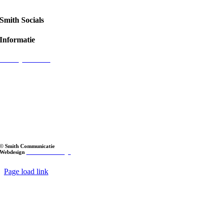
Smith Socials
Informatie
Privacyverklaring
© Smith Communicatie
Webdesign
LOL Media Design
Page load link
Go
to
Top