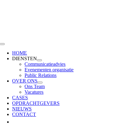
Skip
to
content
Toggle
Navigation
HOME
DIENSTEN
Communicatieadvies
Evenementen organisatie
Public Relations
OVER ONS
Ons Team
Vacatures
CASES
OPDRACHTGEVERS
NIEUWS
CONTACT
Bekijk
grotere