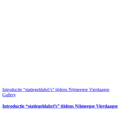
Introductie “statiegeldabri’s” tijdens Nijmeegse Vierdaagse
Gallery
Introductie “statiegeldabri’s” tijdens Nijmeegse Vierdaagse