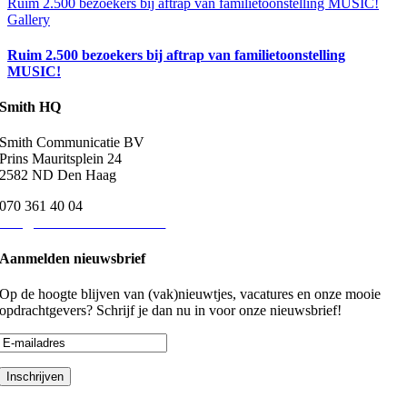
Ruim 2.500 bezoekers bij aftrap van familietoonstelling MUSIC!
Gallery
Ruim 2.500 bezoekers bij aftrap van familietoonstelling
MUSIC!
Smith HQ
Smith Communicatie BV
Prins Mauritsplein 24
2582 ND Den Haag
070 361 40 04
info@smith-communicatie.nl
Aanmelden nieuwsbrief
Op de hoogte blijven van (vak)nieuwtjes, vacatures en onze mooie
opdrachtgevers? Schrijf je dan nu in voor onze nieuwsbrief!