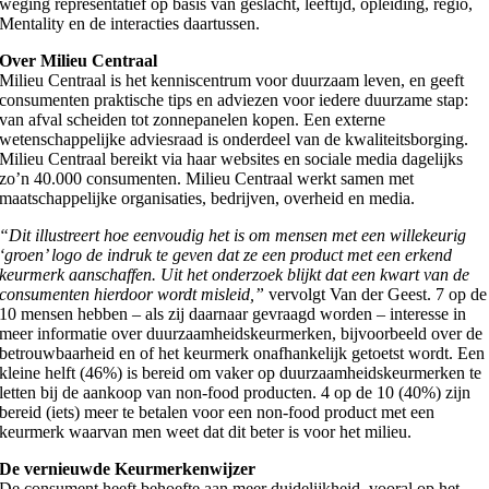
weging representatief op basis van geslacht, leeftijd, opleiding, regio,
Mentality en de interacties daartussen.
Over Milieu Centraal
Milieu Centraal is het kenniscentrum voor duurzaam leven, en geeft
consumenten praktische tips en adviezen voor iedere duurzame stap:
van afval scheiden tot zonnepanelen kopen. Een externe
wetenschappelijke adviesraad is onderdeel van de kwaliteitsborging.
Milieu Centraal bereikt via haar websites en sociale media dagelijks
zo’n 40.000 consumenten. Milieu Centraal werkt samen met
maatschappelijke organisaties, bedrijven, overheid en media.
“Dit illustreert hoe eenvoudig het is om mensen met een willekeurig
‘groen’ logo de indruk te geven dat ze een product met een erkend
keurmerk aanschaffen. Uit het onderzoek blijkt dat een kwart van de
consumenten hierdoor wordt misleid,”
vervolgt Van der Geest. 7 op de
10 mensen hebben – als zij daarnaar gevraagd worden – interesse in
meer informatie over duurzaamheidskeurmerken, bijvoorbeeld over de
betrouwbaarheid en of het keurmerk onafhankelijk getoetst wordt. Een
kleine helft (46%) is bereid om vaker op duurzaamheidskeurmerken te
letten bij de aankoop van non-food producten. 4 op de 10 (40%) zijn
bereid (iets) meer te betalen voor een non-food product met een
keurmerk waarvan men weet dat dit beter is voor het milieu.
De vernieuwde Keurmerkenwijzer
De consument heeft behoefte aan meer duidelijkheid, vooral op het