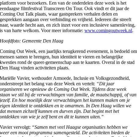
platform voor bezoekers. Een van de onderdelen deze week is het
eendaagse filmfestival Transcreen On Tour. Ook vindt er dit jaar de
Coming Out Talk plaats, waar gastsprekers verhalen delen en
gesprekken aangaan over verbinding en vrijheid. Iedereen die streeft
naar, waarde hecht aan, en zich inzet voor een inclusieve samenleving,
is van harte welkom. Voor meer informatie:
www.comingoutweek.nl
.
Hoofdfoto:
Gemeente Den Haag
Coming Out Week, een jaarlijks terugkerend evenement, is bedoeld o
mensen samen te brengen, hun identiteit te vieren en belangrijke
kwesties rond de queer-gemeenschap aan te kaarten. Overal in de stad
Den Haag vinden activiteiten plaats.
Mariëlle Vavier, wethouder Armoede, Inclusie en Volksgezondheid,
onderstreept het belang van deze Week en vertelt:
“Dit jaar
organiseren we opnieuw de Coming Out Week. Tijdens deze week
staan we stil bij de verwachtingen van familie, de maatschappij, of van
jezelf. En hoe moeilijk deze verwachtingen het kunnen maken om je
eigen identiteit te ontdekken en te omarmen. In Den Haag willen we
dat mensen zichzelf kunnen en durven zijn. Dat begint met het
ontdekken van wie je zelf bent en dit te kunnen uiten.”
Vavier vervolgt:
“Samen met veel Haagse organisaties hebben we
weer een mooi programma samengesteld. De activiteiten bieden de