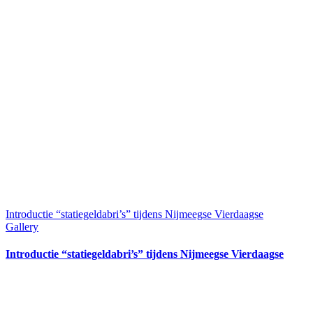
Introductie “statiegeldabri’s” tijdens Nijmeegse Vierdaagse
Gallery
Introductie “statiegeldabri’s” tijdens Nijmeegse Vierdaagse