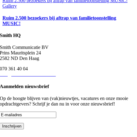
Ruim 2.500 bezoekers bij aftrap van familietoonstelling MUSIC!
Gallery
Ruim 2.500 bezoekers bij aftrap van familietoonstelling
MUSIC!
Smith HQ
Smith Communicatie BV
Prins Mauritsplein 24
2582 ND Den Haag
070 361 40 04
info@smith-communicatie.nl
Aanmelden nieuwsbrief
Op de hoogte blijven van (vak)nieuwtjes, vacatures en onze mooie
opdrachtgevers? Schrijf je dan nu in voor onze nieuwsbrief!