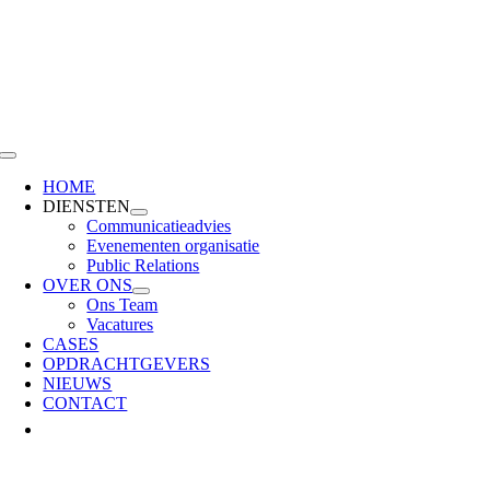
Skip
to
content
Toggle
Navigation
HOME
DIENSTEN
Communicatieadvies
Evenementen organisatie
Public Relations
OVER ONS
Ons Team
Vacatures
CASES
OPDRACHTGEVERS
NIEUWS
CONTACT
Bekijk
grotere