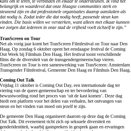
kans om te leren, te verbinden en elkaar te ondersteunen. Ik vind het
belangrijk en waardevol dat onze Haagse communities sterk en
steunend zijn en dat professionele organisaties daarop aansluiten als
dat nodig is. Zodat ieder die dat nodig heeft, passende steun kan
vinden. Die basis willen we versterken, want alleen met elkaar kunnen
we zorgen dat iedereen in onze stad de vrijheid voelt zichzelf te zijn.”
TranScreen on Tour
Net als vorig jaar komt het TranScreen Filmfestival on Tour naar Den
Haag. Op zondag 6 oktober opent het eendaagse festival de Coming
Out Week bij Filmhuis Den Haag. Het festival toont verschillende
films die de diversiteit van de transgendergemeenschap vieren.
TranScreen on Tour is een samenwerking van TranScreen: Amsterdam
Transgender Filmfestival, Gemeente Den Haag en Filmhuis Den Haag.
Coming Out Talk
Vrijdag 11 oktober is Coming Out Day, een internationale dag ter
viering van de queer-gemeenschap en ter bevordering van
bewustwording rond het proces van ‘uit de kast komen’. Deze dag
biedt een platform voor het delen van verhalen, het ontvangen van
steun en het vinden van moed om jezelf te zijn.
De gemeente Den Haag organiseert daarom op deze dag de Coming
Out Talk. Dit evenement richt zich op seksuele diversiteit en
genderidentiteit, waarbij gastsprekers in gesprek gaan en ervaringen