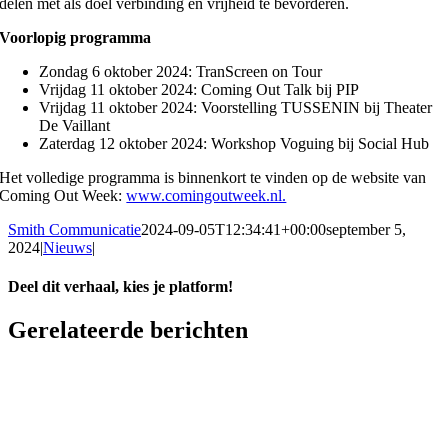
delen met als doel verbinding en vrijheid te bevorderen.
Voorlopig programma
Zondag 6 oktober 2024: TranScreen on Tour
Vrijdag 11 oktober 2024: Coming Out Talk bij PIP
Vrijdag 11 oktober 2024: Voorstelling TUSSENIN bij Theater
De Vaillant
Zaterdag 12 oktober 2024: Workshop Voguing bij Social Hub
Het volledige programma is binnenkort te vinden op de website van
Coming Out Week:
www.comingoutweek.nl.
Smith Communicatie
2024-09-05T12:34:41+00:00
september 5,
2024
|
Nieuws
|
Deel dit verhaal, kies je platform!
Facebook
Twitter
LinkedIn
WhatsApp
Telegram
E-
Gerelateerde berichten
mail