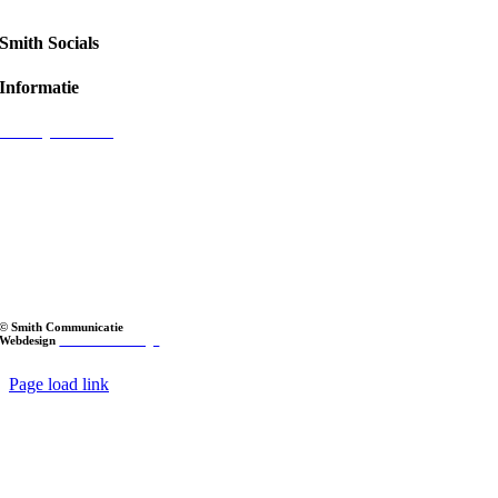
Smith Socials
Informatie
Privacyverklaring
© Smith Communicatie
Webdesign
LOL Media Design
Page load link
Go
to
Top